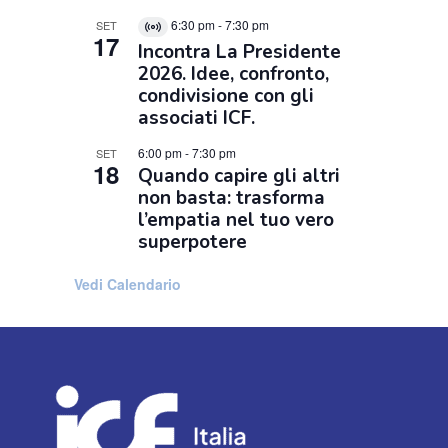
6:30 pm
-
7:30 pm
SET
Virtual
17
Incontra La Presidente
Evento
2026. Idee, confronto,
condivisione con gli
associati ICF.
6:00 pm
-
7:30 pm
SET
18
Quando capire gli altri
non basta: trasforma
l’empatia nel tuo vero
superpotere
Vedi Calendario