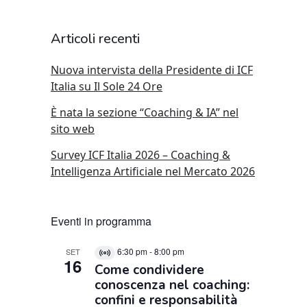
Articoli recenti
Nuova intervista della Presidente di ICF
Italia su Il Sole 24 Ore
È nata la sezione “Coaching & IA” nel
sito web
Survey ICF Italia 2026 – Coaching &
Intelligenza Artificiale nel Mercato 2026
Eventi in programma
6:30 pm
-
8:00 pm
SET
Virtual
16
Come condividere
Evento
conoscenza nel coaching:
confini e responsabilità