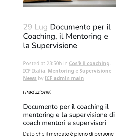
29 Lug
Documento per il
Coaching, il Mentoring e
la Supervisione
Posted at 23:50h
in
Cos'è il coaching
,
ICF Italia
,
Mentoring e Supervisione
,
News
by
ICF admin main
(Traduzione)
Documento per il coaching il
mentoring e la supervisione di
coach mentori e supervisori
Dato che il
mercato è pieno di persone