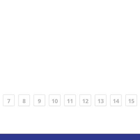
L’importanza di un check-up
emotivo prima della sessione
02 Febbraio, 2021
7
8
9
10
11
12
13
14
15