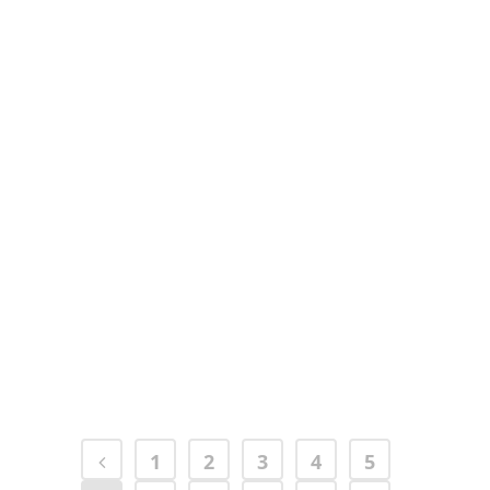
Coaching e Imprese:
Insights dalla Ricerca
ICF Italia
01 Ottobre, 2024
1
2
3
4
5