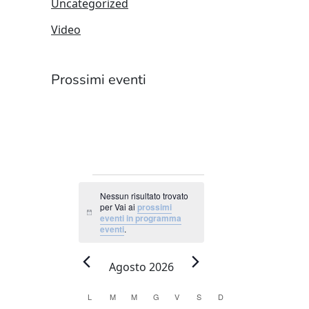
Uncategorized
Video
Prossimi eventi
EVENTI
Nessun risultato trovato
per Vai ai
prossimi
Notice
eventi in programma
eventi
.
Agosto 2026
Calendario
L
LUNEDÌ
M
MARTEDÌ
M
MERCOLEDÌ
G
GIOVEDÌ
V
VENERDÌ
S
SABATO
D
DOMENICA