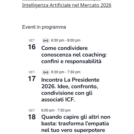
Intelligenza Artificiale nel Mercato 2026
Eventi in programma
6:30 pm
-
8:00 pm
SET
Virtual
16
Come condividere
Evento
conoscenza nel coaching:
confini e responsabilità
6:30 pm
-
7:30 pm
SET
Virtual
17
Incontra La Presidente
Evento
2026. Idee, confronto,
condivisione con gli
associati ICF.
6:00 pm
-
7:30 pm
SET
18
Quando capire gli altri non
basta: trasforma l’empatia
nel tuo vero superpotere