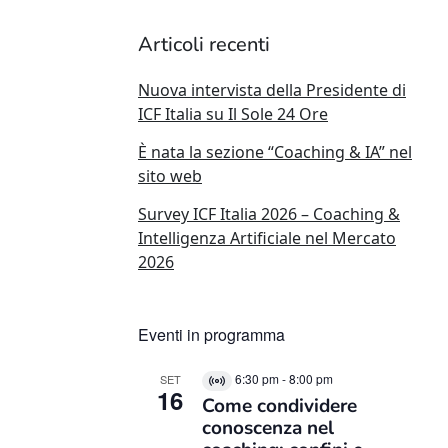
Articoli recenti
Nuova intervista della Presidente di
ICF Italia su Il Sole 24 Ore
È nata la sezione “Coaching & IA” nel
sito web
Survey ICF Italia 2026 – Coaching &
Intelligenza Artificiale nel Mercato
2026
Eventi in programma
6:30 pm
-
8:00 pm
SET
Virtual
16
Come condividere
Evento
conoscenza nel