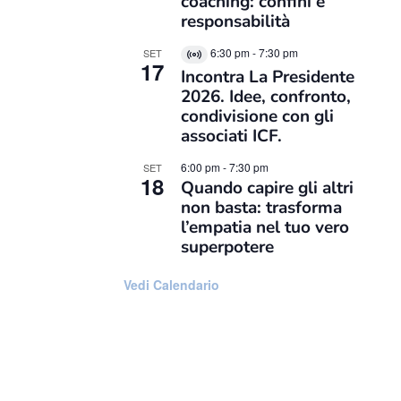
coaching: confini e
responsabilità
6:30 pm
-
7:30 pm
SET
Virtual
17
Incontra La Presidente
Evento
2026. Idee, confronto,
condivisione con gli
associati ICF.
6:00 pm
-
7:30 pm
SET
18
Quando capire gli altri
non basta: trasforma
l’empatia nel tuo vero
superpotere
Vedi Calendario