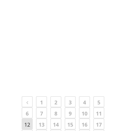
Alessandra Sartoretti
14 Gennaio, 2026
Elena Elsa Pozzi
12 Gennaio, 2026
1
2
3
4
5
6
7
8
9
10
11
12
13
14
15
16
17