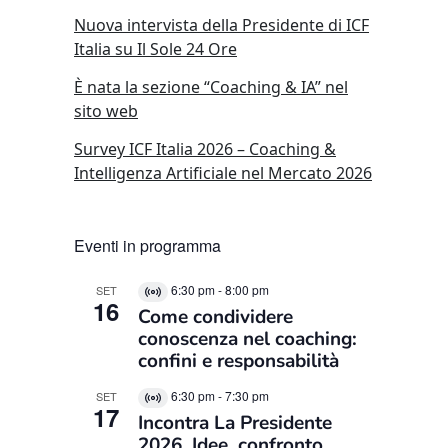
Nuova intervista della Presidente di ICF
Italia su Il Sole 24 Ore
È nata la sezione “Coaching & IA” nel
sito web
Survey ICF Italia 2026 – Coaching &
Intelligenza Artificiale nel Mercato 2026
Eventi in programma
6:30 pm
-
8:00 pm
SET
Virtual
16
Come condividere
Evento
conoscenza nel coaching:
confini e responsabilità
6:30 pm
-
7:30 pm
SET
Virtual
17
Incontra La Presidente
Evento
2026. Idee, confronto,