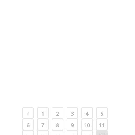
Gabriella Alinovi
02 Settembre, 2025
1
2
3
4
5
6
7
8
9
10
11