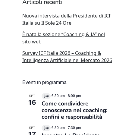
Articoli recenti
Nuova intervista della Presidente di ICF
Italia su Il Sole 24 Ore
È nata la sezione “Coaching & IA” nel
sito web
Survey ICF Italia 2026 – Coaching &
Intelligenza Artificiale nel Mercato 2026
Eventi in programma
6:30 pm
-
8:00 pm
SET
Virtual
16
Come condividere
Evento
conoscenza nel coaching:
confini e responsabilità
6:30 pm
-
7:30 pm
SET
Virtual
17
Evento