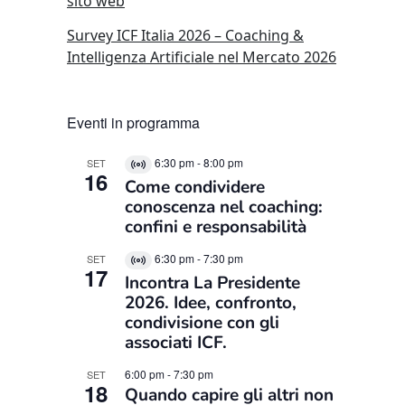
sito web
Survey ICF Italia 2026 – Coaching &
Intelligenza Artificiale nel Mercato 2026
Eventi in programma
6:30 pm
-
8:00 pm
SET
Virtual
16
Come condividere
Evento
conoscenza nel coaching:
confini e responsabilità
6:30 pm
-
7:30 pm
SET
Virtual
17
Incontra La Presidente
Evento
2026. Idee, confronto,
condivisione con gli
associati ICF.
6:00 pm
-
7:30 pm
SET
18
Quando capire gli altri non