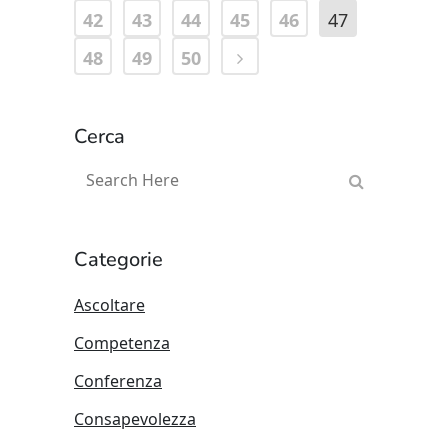
42
43
44
45
46
47
48
49
50
Cerca
Categorie
Ascoltare
Competenza
Conferenza
Consapevolezza