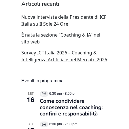
Articoli recenti
Nuova intervista della Presidente di ICF
Italia su Il Sole 24 Ore
È nata la sezione “Coaching & IA” nel
sito web
Survey ICF Italia 2026 – Coaching &
Intelligenza Artificiale nel Mercato 2026
Eventi in programma
6:30 pm
-
8:00 pm
SET
Virtual
16
Come condividere
Evento
conoscenza nel coaching:
confini e responsabilità
6:30 pm
-
7:30 pm
SET
Virtual