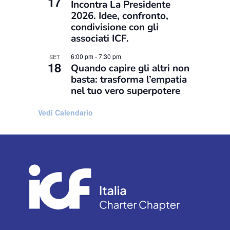
17
Incontra La Presidente
Evento
2026. Idee, confronto,
condivisione con gli
associati ICF.
6:00 pm
-
7:30 pm
SET
18
Quando capire gli altri non
basta: trasforma l’empatia
nel tuo vero superpotere
Vedi Calendario