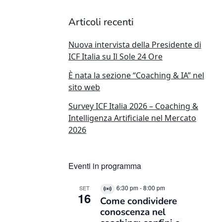
Articoli recenti
Nuova intervista della Presidente di
ICF Italia su Il Sole 24 Ore
È nata la sezione “Coaching & IA” nel
sito web
Survey ICF Italia 2026 – Coaching &
Intelligenza Artificiale nel Mercato
2026
Eventi in programma
6:30 pm
-
8:00 pm
SET
Virtual
16
Come condividere
Evento
conoscenza nel