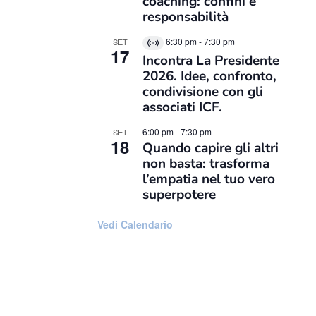
coaching: confini e
responsabilità
6:30 pm
-
7:30 pm
SET
Virtual
17
Incontra La Presidente
Evento
2026. Idee, confronto,
condivisione con gli
associati ICF.
6:00 pm
-
7:30 pm
SET
18
Quando capire gli altri
non basta: trasforma
l’empatia nel tuo vero
superpotere
Vedi Calendario