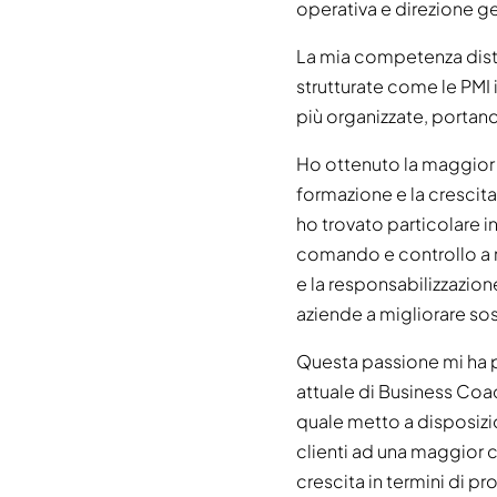
operativa e direzione g
La mia competenza disti
strutturate come le PMI i
più organizzate, portand
Ho ottenuto la maggior pa
formazione e la crescit
ho trovato particolare i
comando e controllo a mo
e la responsabilizzazion
aziende a migliorare sost
Questa passione mi ha p
attuale di Business Coa
quale metto a disposizio
clienti ad una maggior 
crescita in termini di p