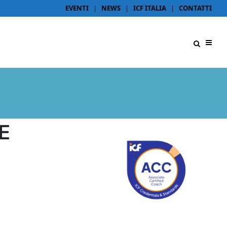
EVENTI
|
NEWS
|
ICF ITALIA
|
CONTATTI
E