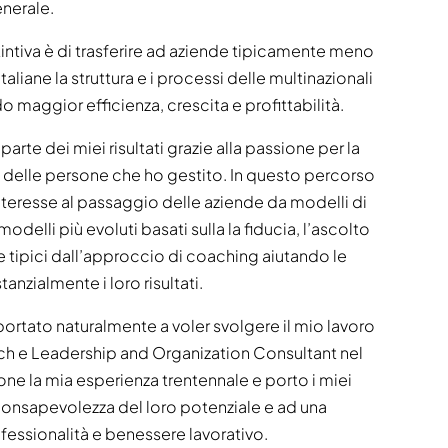
enerale.
ntiva è di trasferire ad aziende tipicamente meno
taliane la struttura e i processi delle multinazionali
o maggior efficienza, crescita e profittabilità.
rte dei miei risultati grazie alla passione per la
a delle persone che ho gestito. In questo percorso
nteresse al passaggio delle aziende da modelli di
delli più evoluti basati sulla la fiducia, l’ascolto
e tipici dall’approccio di coaching aiutando le
anzialmente i loro risultati.
ortato naturalmente a voler svolgere il mio lavoro
ch e Leadership and Organization Consultant nel
ne la mia esperienza trentennale e porto i miei
consapevolezza del loro potenziale e ad una
rofessionalità e benessere lavorativo.