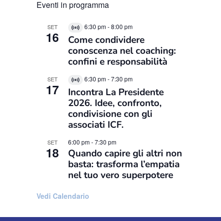
Eventi in programma
6:30 pm
-
8:00 pm
SET
Virtual
16
Come condividere
Evento
conoscenza nel coaching:
confini e responsabilità
6:30 pm
-
7:30 pm
SET
Virtual
17
Incontra La Presidente
Evento
2026. Idee, confronto,
condivisione con gli
associati ICF.
6:00 pm
-
7:30 pm
SET
18
Quando capire gli altri non
basta: trasforma l’empatia
nel tuo vero superpotere
Vedi Calendario