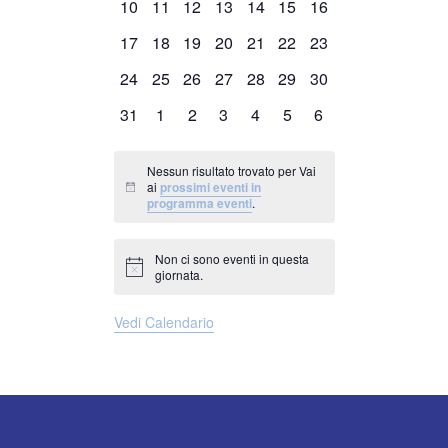
0
0
0
0
0
0
0
10
11
12
13
14
15
16
eventi
eventi
eventi
eventi
eventi
eventi
eventi
0
0
0
0
0
0
0
17
18
19
20
21
22
23
eventi
eventi
eventi
eventi
eventi
eventi
eventi
0
0
0
0
0
0
0
24
25
26
27
28
29
30
eventi
eventi
eventi
eventi
eventi
eventi
eventi
0
0
0
0
0
0
0
31
1
2
3
4
5
6
eventi
eventi
eventi
eventi
eventi
eventi
eventi
Nessun risultato trovato per Vai
ai
prossimi eventi in
Notice
programma eventi
.
Non ci sono eventi in questa
Notice
giornata.
Vedi Calendario