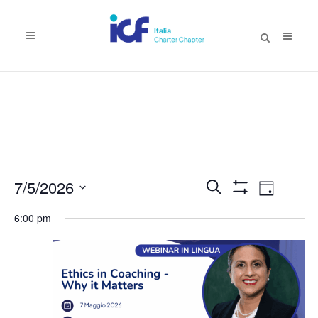
EVENTI
Eventi
Evento
7/5/2026
Cerca
Giorno
Mostra
Viste
Ricerca
FOR
Seleziona
Filtri
6:00 pm
Naviga
la
e
7
data.
viste
MAGGIO,
Navigazione
2026