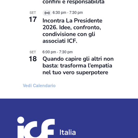
confini e responsabilità
6:30 pm
-
7:30 pm
SET
Virtual
17
Incontra La Presidente
Evento
2026. Idee, confronto,
condivisione con gli
associati ICF.
6:00 pm
-
7:30 pm
SET
18
Quando capire gli altri non
basta: trasforma l’empatia
nel tuo vero superpotere
Vedi Calendario