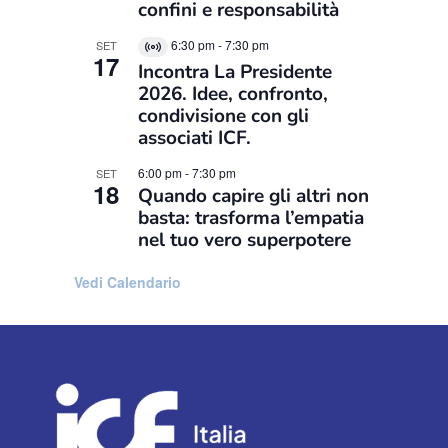
confini e responsabilità
6:30 pm
-
7:30 pm
SET
Virtual
17
Incontra La Presidente
Evento
2026. Idee, confronto,
condivisione con gli
associati ICF.
6:00 pm
-
7:30 pm
SET
18
Quando capire gli altri non
basta: trasforma l’empatia
nel tuo vero superpotere
Vedi Calendario