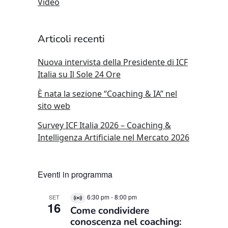
Video
Articoli recenti
Nuova intervista della Presidente di ICF
Italia su Il Sole 24 Ore
È nata la sezione “Coaching & IA” nel
sito web
Survey ICF Italia 2026 – Coaching &
Intelligenza Artificiale nel Mercato 2026
Eventi in programma
6:30 pm
-
8:00 pm
SET
Virtual
16
Come condividere
Evento
conoscenza nel coaching: