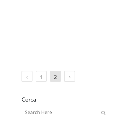
Valentina Rocchi
...
12 Maggio, 2024
1
2
Cerca