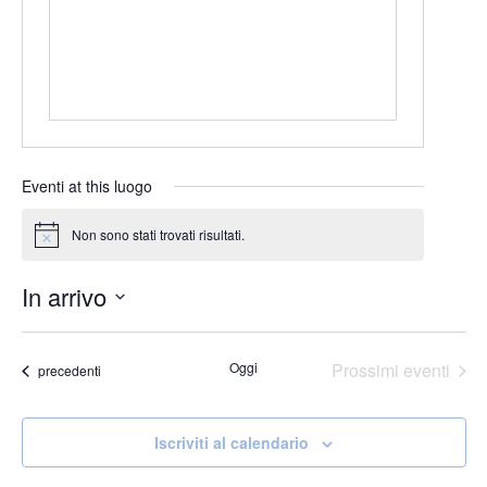
Eventi at this luogo
Non sono stati trovati risultati.
Notice
In arrivo
Seleziona
la
Oggi
Prossimi eventi
Eventi
precedenti
data.
Iscriviti al calendario