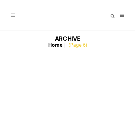
ARCHIVE
Home
|
(Page 6)
Irene Bursese
...
05 Giugno, 2025