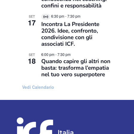
confini e responsabilità
6:30 pm
-
7:30 pm
SET
Virtual
17
Incontra La Presidente
Evento
2026. Idee, confronto,
condivisione con gli
associati ICF.
6:00 pm
-
7:30 pm
SET
18
Quando capire gli altri non
basta: trasforma l’empatia
nel tuo vero superpotere
Vedi Calendario