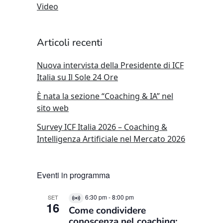
Video
Articoli recenti
Nuova intervista della Presidente di ICF
Italia su Il Sole 24 Ore
È nata la sezione “Coaching & IA” nel
sito web
Survey ICF Italia 2026 – Coaching &
Intelligenza Artificiale nel Mercato 2026
Eventi in programma
6:30 pm
-
8:00 pm
SET
Virtual
16
Come condividere
Evento
conoscenza nel coaching: