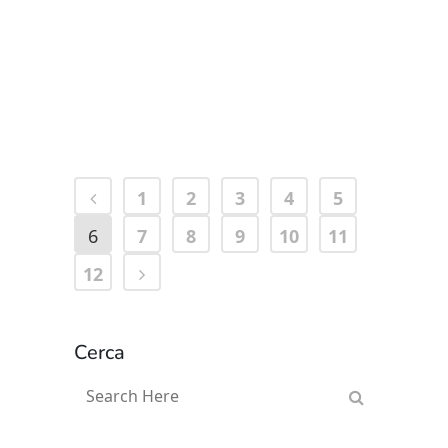
Laura Doni
08 Aprile, 2025
1
2
3
4
5
6
7
8
9
10
11
12
Cerca