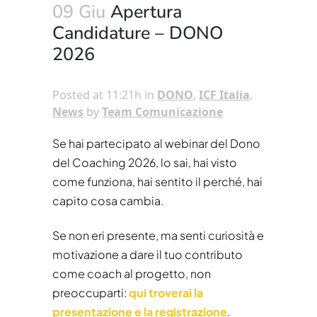
09 Giu
Apertura
Candidature – DONO
2026
Posted at 11:21h
in
DONO
,
ICF Italia
,
News
by
Team Comunicazione
Se hai partecipato al webinar del Dono
del Coaching 2026, lo sai, hai visto
come funziona, hai sentito il perché, hai
capito cosa cambia.
Se non eri presente, ma senti curiosità e
motivazione a dare il tuo contributo
come coach al progetto, non
preoccuparti:
qui troverai la
presentazione e la registrazione
.