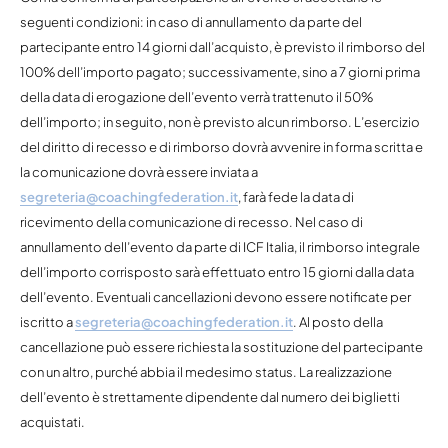
seguenti condizioni: in caso di annullamento da parte del
partecipante entro 14 giorni dall’acquisto, è previsto il rimborso del
100% dell’importo pagato; successivamente, sino a 7 giorni prima
della data di erogazione dell’evento verrà trattenuto il 50%
dell’importo; in seguito, non è previsto alcun rimborso. L’esercizio
del diritto di recesso e di rimborso dovrà avvenire in forma scritta e
la comunicazione dovrà essere inviata a
segreteria@coachingfederation.it
, farà fede la data di
ricevimento della comunicazione di recesso. Nel caso di
annullamento dell’evento da parte di ICF Italia, il rimborso integrale
dell’importo corrisposto sarà effettuato entro 15 giorni dalla data
dell’evento. Eventuali cancellazioni devono essere notificate per
iscritto a
segreteria@coachingfederation.it
. Al posto della
cancellazione può essere richiesta la sostituzione del partecipante
con un altro, purché abbia il medesimo status. La realizzazione
dell’evento è strettamente dipendente dal numero dei biglietti
acquistati.