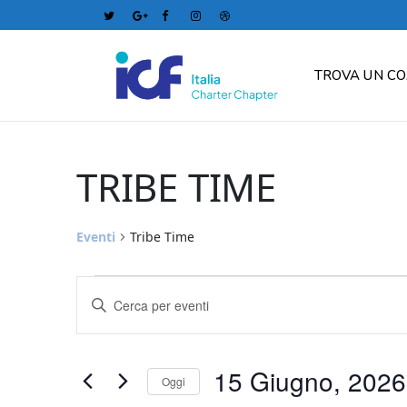
TROVA UN C
TRIBE TIME
Eventi
Tribe Time
Eventi
Eventi
Inserisci
for
Ricerca
Parola
Chiave.
15
e
Cerca
15 Giugno, 2026
Oggi
Eventi
Giugno,
viste