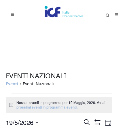
EVENTI NAZIONALI
Eventi
Eventi Nazionali
Eventi
Nessun eventi in programma per 19 Maggio, 2026. Vai ai
for
Notice
prossimi eventi in programma eventi
.
19
Eventi
Evento
19/5/2026
Maggio,
Cerca
Giorno
Mostra