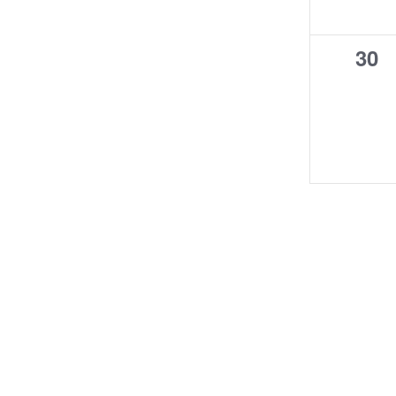
0
30
even