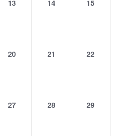
0
0
0
13
14
15
eventi,
eventi,
eventi,
0
0
0
20
21
22
eventi,
eventi,
eventi,
0
0
0
27
28
29
eventi,
eventi,
eventi,