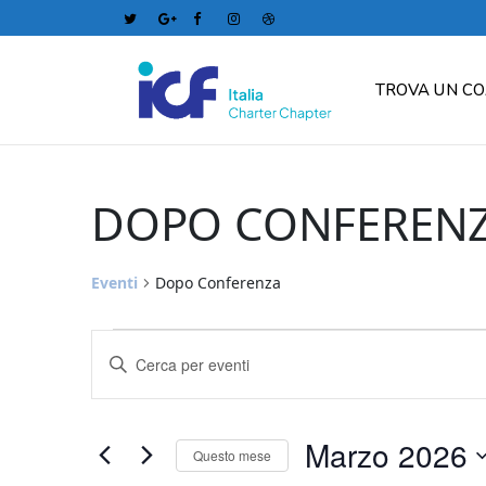
TROVA UN C
Calendario di Eventi
DOPO CONFEREN
Eventi
Dopo Conferenza
Eventi
Eventi
Inserisci
Ricerca
Parola
Chiave.
e
Cerca
Marzo 2026
Questo mese
Eventi
viste