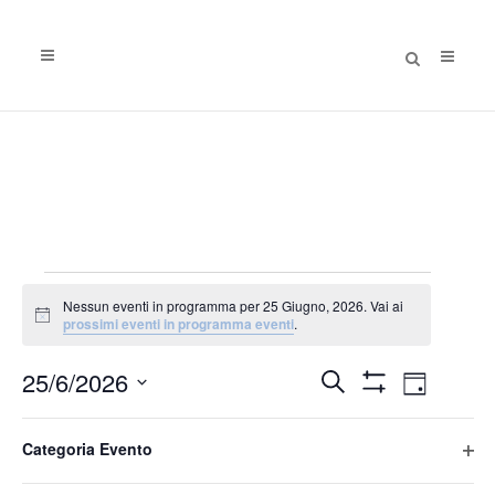
EVENTI
Nessun eventi in programma per 25 Giugno, 2026. Vai ai
FOR
Notice
prossimi eventi in programma eventi
.
25
Eventi
Evento
25/6/2026
Cerca
Giorno
GIUGNO,
Nascondi
Viste
Ricerca
Seleziona
Filtri
Filtri
2026
Changing
Naviga
la
e
Categoria Evento
Giorno precedente
Giorno successivo
any
data.
viste
Apri
of