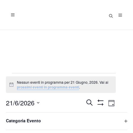
EVENTI
Nessun eventi in programma per 21 Giugno, 2026. Vai ai
FOR
Notice
prossimi eventi in programma eventi
.
21
Eventi
Evento
21/6/2026
Cerca
Giorno
GIUGNO,
Nascondi
Viste
Ricerca
Seleziona
Filtri
Filtri
2026
Changing
Naviga
la
e
Categoria Evento
Giorno precedente
Giorno successivo
any
data.
viste
Apri
of