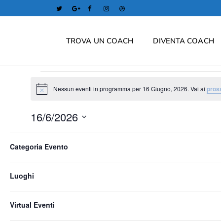
TROVA UN COACH
DIVENTA COACH
EVENTI
Nessun eventi in programma per 16 Giugno, 2026. Vai ai
pros
Notice
FOR
16/6/2026
16
Seleziona
Filtri
Changing
la
GIUGNO,
Categoria Evento
Giorno precedente
any
data.
of
2026
Luoghi
the
form
Virtual Eventi
inputs
will