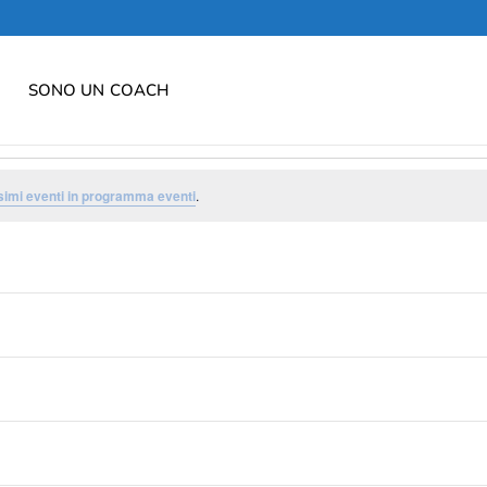
SONO UN COACH
simi eventi in programma eventi
.
Iscriviti al calendario