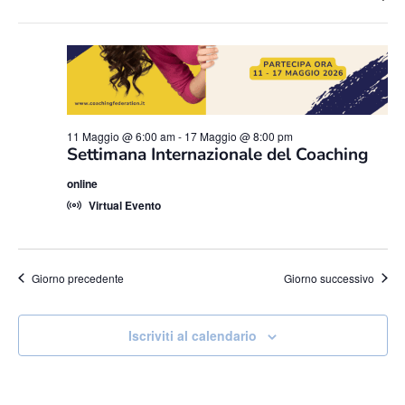
Apri
will
filtri
cause
the
list
of
11 Maggio @ 6:00 am
-
17 Maggio @ 8:00 pm
events
Settimana Internazionale del Coaching
to
online
refresh
Virtual Evento
with
the
filtered
Giorno precedente
Giorno successivo
results.
Iscriviti al calendario