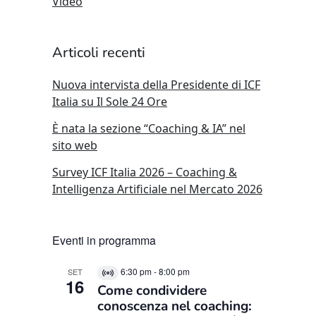
Video
Articoli recenti
Nuova intervista della Presidente di ICF
Italia su Il Sole 24 Ore
È nata la sezione “Coaching & IA” nel
sito web
Survey ICF Italia 2026 – Coaching &
Intelligenza Artificiale nel Mercato 2026
Eventi in programma
6:30 pm
-
8:00 pm
SET
Virtual
16
Come condividere
Evento
conoscenza nel coaching: