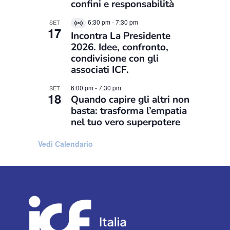
confini e responsabilità
6:30 pm
-
7:30 pm
SET
Virtual
17
Incontra La Presidente
Evento
2026. Idee, confronto,
condivisione con gli
associati ICF.
6:00 pm
-
7:30 pm
SET
18
Quando capire gli altri non
basta: trasforma l’empatia
nel tuo vero superpotere
Vedi Calendario