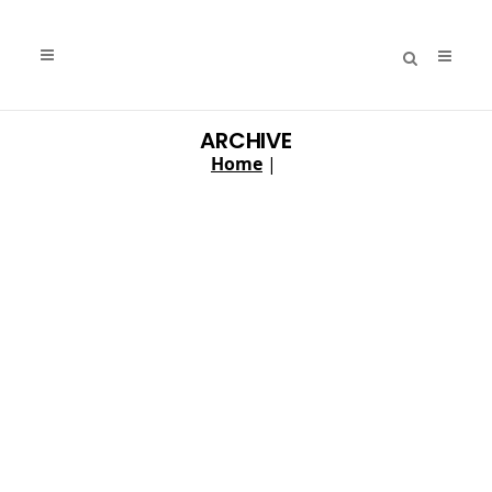
ARCHIVE
Home
|
Matteo Rossi
...
20 Aprile, 2026
Fedetica Tommasini