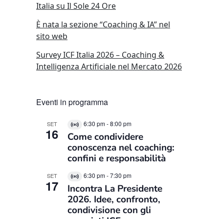
Italia su Il Sole 24 Ore
È nata la sezione “Coaching & IA” nel
sito web
Survey ICF Italia 2026 – Coaching &
Intelligenza Artificiale nel Mercato 2026
Eventi in programma
6:30 pm
-
8:00 pm
SET
Virtual
16
Come condividere
Evento
conoscenza nel coaching:
confini e responsabilità
6:30 pm
-
7:30 pm
SET
Virtual
17
Incontra La Presidente
Evento
2026. Idee, confronto,
condivisione con gli