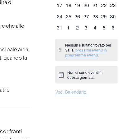
eventi
eventi
eventi
eventi
eventi
eventi
eventi
ita di
0
0
0
0
0
0
0
17
18
19
20
21
22
23
eventi
eventi
eventi
eventi
eventi
eventi
eventi
0
0
0
0
0
0
0
24
25
26
27
28
29
30
eventi
eventi
eventi
eventi
eventi
eventi
eventi
re che alle
0
0
0
0
0
0
0
31
1
2
3
4
5
6
eventi
eventi
eventi
eventi
eventi
eventi
eventi
Nessun risultato trovato per
incipale area
Vai ai
prossimi eventi in
Notice
programma eventi
.
), quando la
Non ci sono eventi in
Notice
questa giornata.
ati e
Vedi Calendario
 confronti