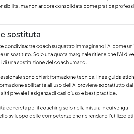
nsibilità, ma non ancora consolidata come pratica profess
e sostituta
te condivisa: tre coach su quattro immaginano l’AI come un’
 sostituto. Solo una quota marginale ritiene che l’AI div
esi di una sostituzione del coach umano.
essionale sono chiari: formazione tecnica, linee guida etich
i formazione abilitante all’uso dell’AI proviene soprattutto da
tri prevale l’esigenza di casi d’uso e best practice.
tà concreta per il coaching solo nella misura in cui venga
lo sviluppo delle competenze che ne rendano l’utilizzo eti