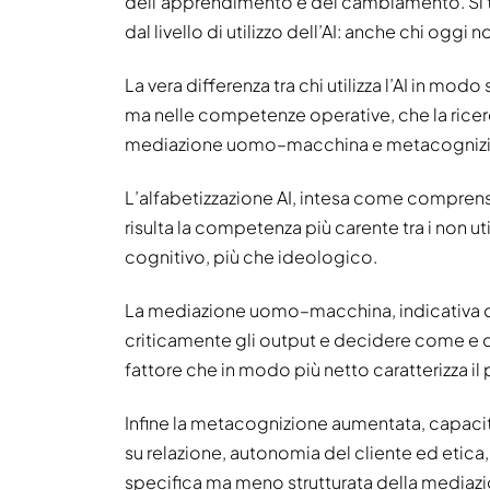
dell’apprendimento e del cambiamento. Si t
dal livello di utilizzo dell’AI: anche chi oggi
La vera differenza tra chi utilizza l’AI in mo
ma nelle competenze operative, che la ricerca 
mediazione uomo–macchina e metacognizi
L’alfabetizzazione AI, intesa come comprensio
risulta la competenza più carente tra i non u
cognitivo, più che ideologico.
La mediazione uomo–macchina, indicativa dell
criticamente gli output e decidere come e 
fattore che in modo più netto caratterizza il pr
Infine la metacognizione aumentata, capaci
su relazione, autonomia del cliente ed etica, 
specifica ma meno strutturata della media