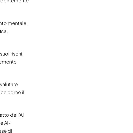
pendentemente
mento mentale,
ica,
uoi rischi,
ntemente
 valutare
ece come il
atto dell’AI
ne AI-
ase di