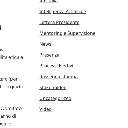
ICF Italia
Intelligenza Artificiale
Lettera Presidente
a
Mentoring e Supervisione
News
ove
Presenza
lità etica e
Processi Elettivi
Rassegna stampa
tare (per
nto in grado
Stakeholder
Uncategorized
l Comitato
Video
 anno di
iciale