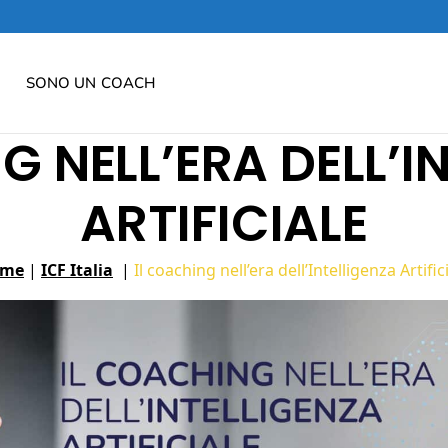
SONO UN COACH
G NELL’ERA DELL’I
ARTIFICIALE
ome
|
ICF Italia
|
Il coaching nell’era dell’Intelligenza Artific