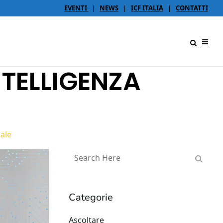
EVENTI
|
NEWS
|
ICF ITALIA
|
CONTATTI
NTELLIGENZA
iale
Categorie
Ascoltare