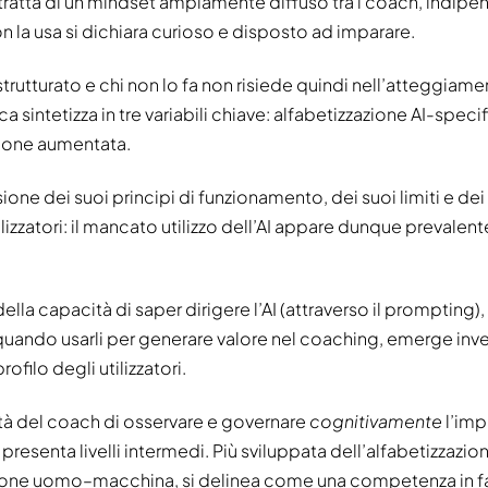
ratta di un mindset ampiamente diffuso tra i coach, indi
 non la usa si dichiara curioso e disposto ad imparare.
do strutturato e chi non lo fa non risiede quindi nell’atteggia
sintetizza in tre variabili chiave: alfabetizzazione AI-specif
one aumentata.
ne dei suoi principi di funzionamento, dei suoi limiti e dei s
tilizzatori: il mancato utilizzo dell’AI appare dunque prevale
a capacità di saper dirigere l’AI (attraverso il prompting),
quando usarli per generare valore nel coaching, emerge inv
ofilo degli utilizzatori.
tà del coach di osservare e governare
cognitivamente
l’imp
presenta livelli intermedi. Più sviluppata dell’alfabetizzazio
zione uomo–macchina, si delinea come una competenza in f