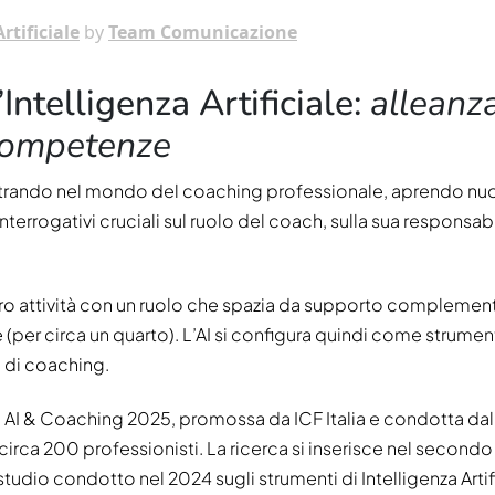
rtificiale
by
Team Comunicazione
’Intelligenza Artificiale:
alleanz
 competenze
ù entrando nel mondo del coaching professionale, aprendo nu
terrogativi cruciali sul ruolo del coach, sulla sua responsabi
 loro attività con un ruolo che spazia da supporto complemen
 (per circa un quarto). L’AI si configura quindi come strume
o di coaching.
a AI & Coaching 2025, promossa da ICF Italia e condotta da
rca 200 professionisti. La ricerca si inserisce nel secondo
studio condotto nel 2024 sugli strumenti di Intelligenza Artif