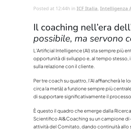
Posted at 12:44h
in
ICF Italia
,
Intelligenza A
Il coaching nell’era dell
possibile, ma servono
L’Artificial Intelligence (AI) sta sempre pi
opportunità di sviluppo e, al tempo stesso, in
sulla relazione con il cliente.
Per tre coach su quattro, l’AI affiancherà le
circa la metà) a funzione sempre più centrale
di supportare significativamente il process
È questo il quadro che emerge dalla Ricerc
Scientifico AI&Coaching su un campione di ci
attività del Comitato, dando continuità allo 