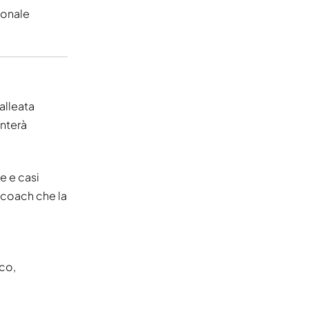
ionale
alleata
enterà
e e casi
i coach che la
co,