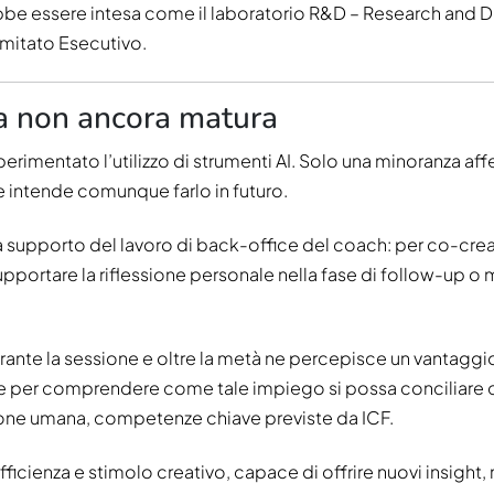
rebbe essere intesa come il laboratorio R&D – Research an
Comitato Esecutivo.
ma non ancora matura
perimentato l’utilizzo di strumenti AI. Solo una minoranza af
rte intende comunque farlo in futuro.
o a supporto del lavoro di back-office del coach: per co-cre
pportare la riflessione personale nella fase di follow-up o m
urante la sessione e oltre la metà ne percepisce un vantaggio.
ne per comprendere come tale impiego si possa conciliare 
azione umana, competenze chiave previste da ICF.
ficienza e stimolo creativo, capace di offrire nuovi insight