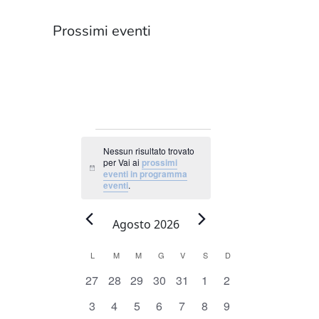
Prossimi eventi
EVENTI
Nessun risultato trovato
per Vai ai
prossimi
Notice
eventi in programma
eventi
.
Agosto 2026
Calendario
L
LUNEDÌ
M
MARTEDÌ
M
MERCOLEDÌ
G
GIOVEDÌ
V
VENERDÌ
S
SABATO
D
DOMENICA
di
0
0
0
0
0
0
0
27
28
29
30
31
1
2
eventi
eventi
eventi
eventi
eventi
eventi
eventi
Eventi
0
0
0
0
0
0
0
3
4
5
6
7
8
9