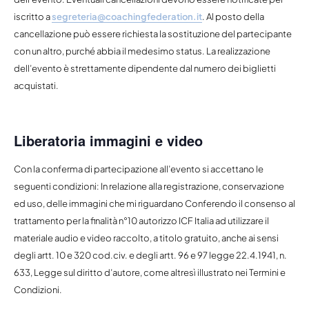
iscritto a
segreteria@coachingfederation.it
. Al posto della
cancellazione può essere richiesta la sostituzione del partecipante
con un altro, purché abbia il medesimo status. La realizzazione
dell’evento è strettamente dipendente dal numero dei biglietti
acquistati.
Liberatoria immagini e video
Con la conferma di partecipazione all’evento si accettano le
seguenti condizioni: In relazione alla registrazione, conservazione
ed uso, delle immagini che mi riguardano Conferendo il consenso al
trattamento per la finalità n°10 autorizzo ICF Italia ad utilizzare il
materiale audio e video raccolto, a titolo gratuito, anche ai sensi
degli artt. 10 e 320 cod.civ. e degli artt. 96 e 97 legge 22.4.1941, n.
633, Legge sul diritto d’autore, come altresì illustrato nei Termini e
Condizioni.