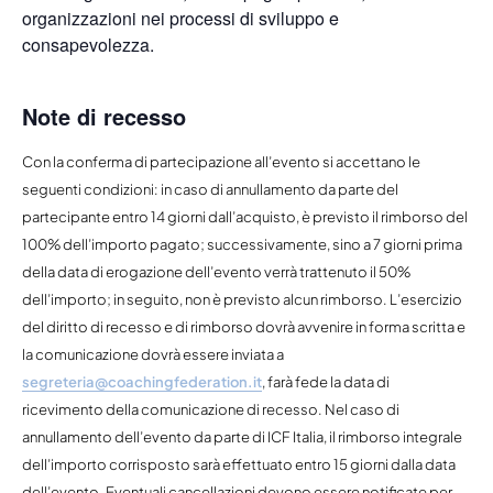
organizzazioni nei processi di sviluppo e
consapevolezza.
Note di recesso
Con la conferma di partecipazione all’evento si accettano le
seguenti condizioni: in caso di annullamento da parte del
partecipante entro 14 giorni dall’acquisto, è previsto il rimborso del
100% dell’importo pagato; successivamente, sino a 7 giorni prima
della data di erogazione dell’evento verrà trattenuto il 50%
dell’importo; in seguito, non è previsto alcun rimborso. L’esercizio
del diritto di recesso e di rimborso dovrà avvenire in forma scritta e
la comunicazione dovrà essere inviata a
segreteria@coachingfederation.it
, farà fede la data di
ricevimento della comunicazione di recesso. Nel caso di
annullamento dell’evento da parte di ICF Italia, il rimborso integrale
dell’importo corrisposto sarà effettuato entro 15 giorni dalla data
dell’evento. Eventuali cancellazioni devono essere notificate per