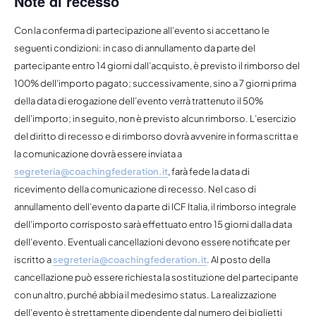
Note di recesso
Con la conferma di partecipazione all’evento si accettano le
seguenti condizioni: in caso di annullamento da parte del
partecipante entro 14 giorni dall’acquisto, è previsto il rimborso del
100% dell’importo pagato; successivamente, sino a 7 giorni prima
della data di erogazione dell’evento verrà trattenuto il 50%
dell’importo; in seguito, non è previsto alcun rimborso. L’esercizio
del diritto di recesso e di rimborso dovrà avvenire in forma scritta e
la comunicazione dovrà essere inviata a
segreteria@coachingfederation.it
, farà fede la data di
ricevimento della comunicazione di recesso. Nel caso di
annullamento dell’evento da parte di ICF Italia, il rimborso integrale
dell’importo corrisposto sarà effettuato entro 15 giorni dalla data
dell’evento. Eventuali cancellazioni devono essere notificate per
iscritto a
segreteria@coachingfederation.it
. Al posto della
cancellazione può essere richiesta la sostituzione del partecipante
con un altro, purché abbia il medesimo status. La realizzazione
dell’evento è strettamente dipendente dal numero dei biglietti