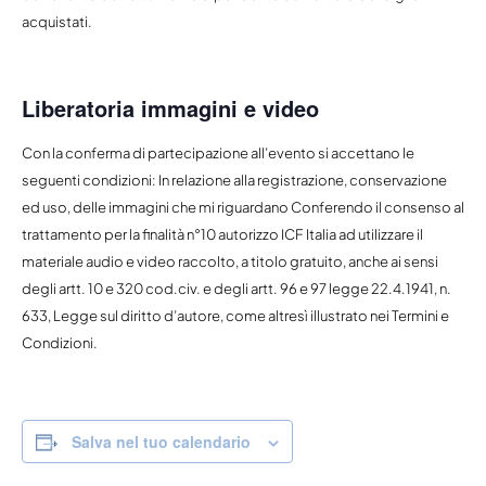
acquistati.
Liberatoria immagini e video
Con la conferma di partecipazione all’evento si accettano le
seguenti condizioni: In relazione alla registrazione, conservazione
ed uso, delle immagini che mi riguardano Conferendo il consenso al
trattamento per la finalità n°10 autorizzo ICF Italia ad utilizzare il
materiale audio e video raccolto, a titolo gratuito, anche ai sensi
degli artt. 10 e 320 cod.civ. e degli artt. 96 e 97 legge 22.4.1941, n.
633, Legge sul diritto d’autore, come altresì illustrato nei Termini e
Condizioni.
Salva nel tuo calendario