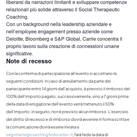
liberarsi da narrazioni limitanti e sviluppare competenze
relazionali più solide attraverso il Social Therapeutic
Coaching.
Con un background nella leadership aziendale e
nell’employee engagement presso aziende come
Deloitte, Bloomberg e S&P Global, Carrie concentra il
proprio lavoro sulla creazione di connessioni umane
significative.
Note di recesso
Con la conferma di partecipazione all’evento si accettano le
seguenti condizioni: in caso di annullamento da parte del
partecipante entro 14 giorni dall’acquisto, è previsto il rimborso del
100% dell’importo pagato; successivamente, sino a 7 giorni prima
della data di erogazione dell’evento verrà trattenuto il 50%
dell’importo; in seguito, non è previsto alcun rimborso. L’esercizio
del diritto di recesso e di rimborso dovrà avvenire in forma scritta e
la comunicazione dovrà essere inviata a
segreteria@coachingfederation.it
, farà fede la data di