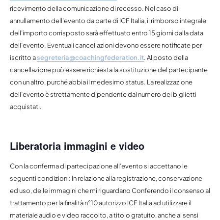
ricevimento della comunicazione di recesso. Nel caso di
annullamento dell’evento da parte di ICF Italia, il rimborso integrale
dell’importo corrisposto sarà effettuato entro 15 giorni dalla data
dell’evento. Eventuali cancellazioni devono essere notificate per
iscritto a
segreteria@coachingfederation.it
. Al posto della
cancellazione può essere richiesta la sostituzione del partecipante
con un altro, purché abbia il medesimo status. La realizzazione
dell’evento è strettamente dipendente dal numero dei biglietti
acquistati.
Liberatoria immagini e video
Con la conferma di partecipazione all’evento si accettano le
seguenti condizioni: In relazione alla registrazione, conservazione
ed uso, delle immagini che mi riguardano Conferendo il consenso al
trattamento per la finalità n°10 autorizzo ICF Italia ad utilizzare il
materiale audio e video raccolto, a titolo gratuito, anche ai sensi