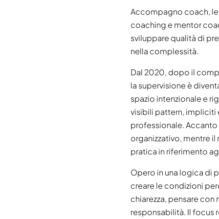
Accompagno coach, lead
coaching e mentor coachi
sviluppare qualità di pr
nella complessità.
Dal 2020, dopo il com
la supervisione è divent
spazio intenzionale e rig
visibili pattern, implici
professionale. Accanto a
organizzativo, mentre i
pratica in riferimento ag
Opero in una logica di 
creare le condizioni pe
chiarezza, pensare con
responsabilità. Il focus 