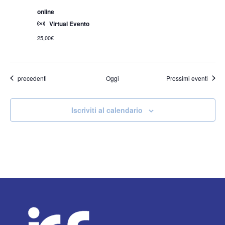
online
Virtual Evento
25,00€
Eventi
precedenti
Oggi
Prossimi eventi
Iscriviti al calendario