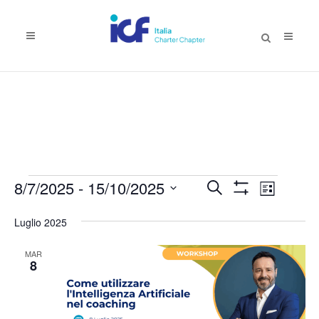
EVENTI
Eventi
Evento
8/7/2025
 - 
15/10/2025
Cerca
Lista
Mostra
Viste
Ricerca
Seleziona
Filtri
Luglio 2025
Naviga
la
e
data.
viste
MAR
8
Navigazione